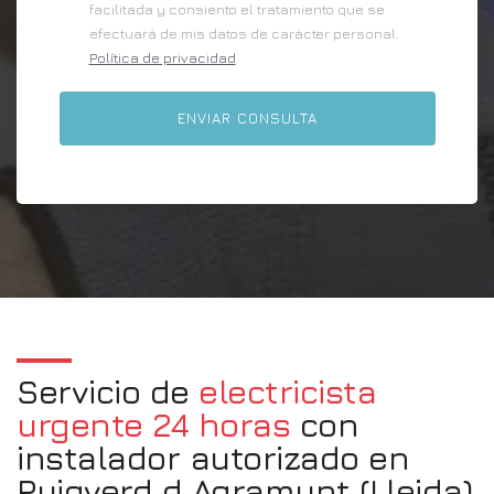
facilitada y consiento el tratamiento que se
efectuará de mis datos de carácter personal.
Política de privacidad
.
Servicio de
electricista
urgente 24 horas
con
instalador autorizado en
Puigverd d Agramunt (Lleida)