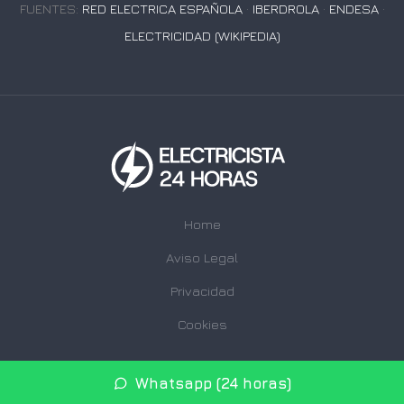
FUENTES:
RED ELECTRICA ESPAÑOLA
·
IBERDROLA
·
ENDESA
·
ELECTRICIDAD (WIKIPEDIA)
Home
Aviso Legal
Privacidad
Cookies
© 2026 electricista24h.com · Web de electricistas urgentes
Whatsapp (24 horas)
24 horas en su provincia ·
Mapa del sitio