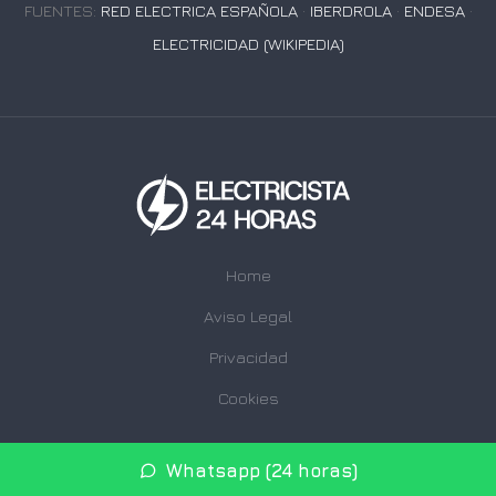
FUENTES:
RED ELECTRICA ESPAÑOLA
·
IBERDROLA
·
ENDESA
·
ELECTRICIDAD (WIKIPEDIA)
Home
Aviso Legal
Privacidad
Cookies
© 2026 electricista24h.com · Web de electricistas urgentes
Whatsapp (24 horas)
24 horas en su provincia ·
Mapa del sitio