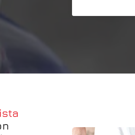
ista
on