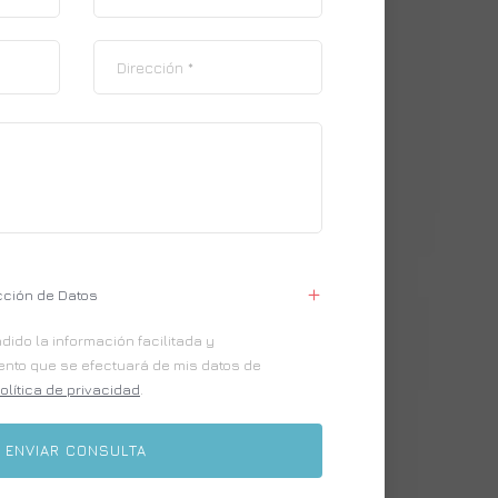
cción de Datos
ido la información facilitada y
iento que se efectuará de mis datos de
olítica de privacidad
.