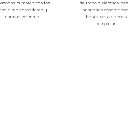
alizadas cumplan con los
de trabajo eléctrico, de
más altos estándares y
pequeñas reparacione
normas vigentes.
hasta instalaciones
complejas.