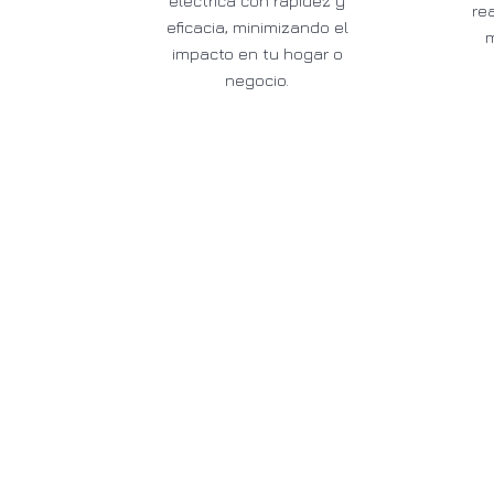
eléctrica con rapidez y
re
eficacia, minimizando el
impacto en tu hogar o
negocio.