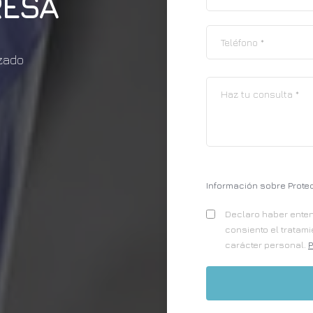
ESA
izado
Información sobre Prote
Declaro haber entend
consiento el tratam
carácter personal.
P