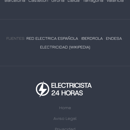
Barcelona
·
Castellón
·
Girona
·
Lleida
·
Tarragona
·
Valencia
·
FUENTES:
RED ELECTRICA ESPAÑOLA
·
IBERDROLA
·
ENDESA
·
ELECTRICIDAD (WIKIPEDIA)
Home
Aviso Legal
Privacidad