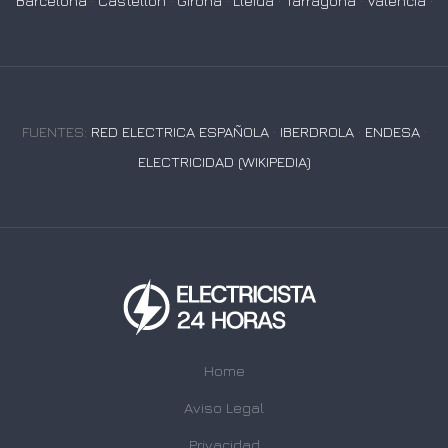
Barcelona
·
Castellón
·
Girona
·
Lleida
·
Tarragona
·
Valencia
·
FUENTES:
RED ELECTRICA ESPAÑOLA
·
IBERDROLA
·
ENDESA
·
ELECTRICIDAD (WIKIPEDIA)
Home
Aviso Legal
Privacidad