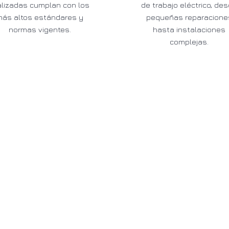
alizadas cumplan con los
de trabajo eléctrico, de
más altos estándares y
pequeñas reparacione
normas vigentes.
hasta instalaciones
complejas.