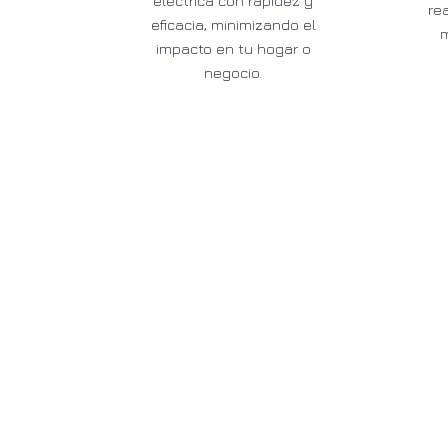
eléctrica con rapidez y
re
eficacia, minimizando el
impacto en tu hogar o
negocio.