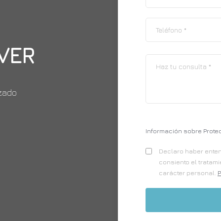
VER
izado
Información sobre Prote
Declaro haber entend
consiento el tratam
carácter personal.
P