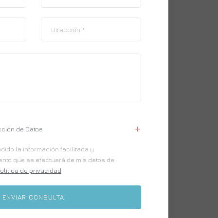
cción de Datos
ido la información facilitada y
iento que se efectuará de mis datos de
olítica de privacidad
.