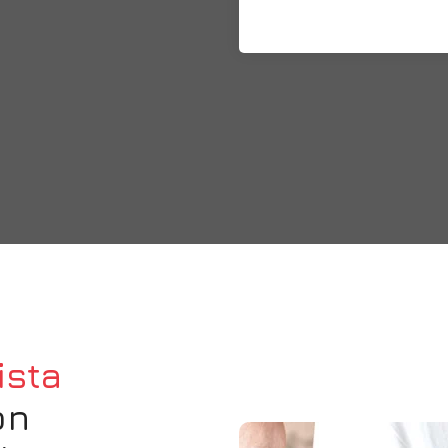
ista
on