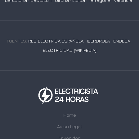
Barcelona
·
Castellón
·
Girona
·
Lleida
·
Tarragona
·
Valencia
·
FUENTES:
RED ELECTRICA ESPAÑOLA
·
IBERDROLA
·
ENDESA
·
ELECTRICIDAD (WIKIPEDIA)
Home
Aviso Legal
Privacidad