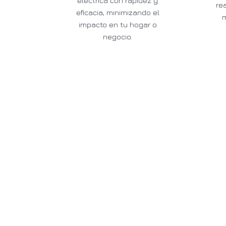
eléctrica con rapidez y
re
eficacia, minimizando el
impacto en tu hogar o
negocio.