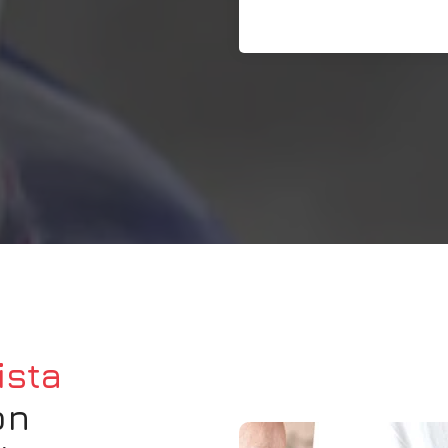
ista
on