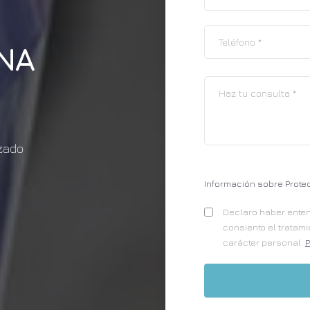
NA
izado
Información sobre Prote
Declaro haber entend
consiento el tratam
carácter personal.
P