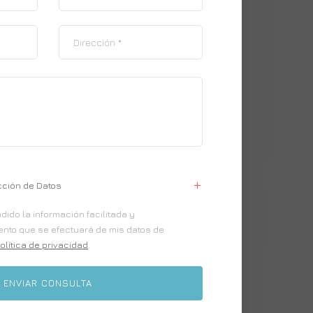
cción de Datos
ido la información facilitada y
iento que se efectuará de mis datos de
olítica de privacidad
.