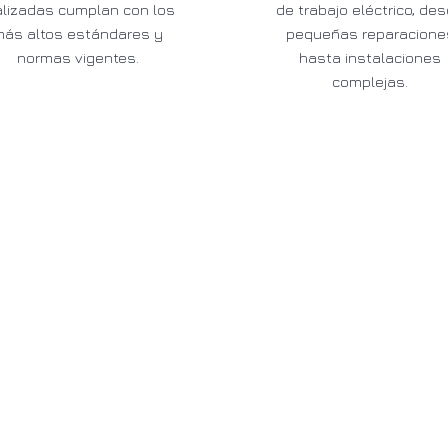
alizadas cumplan con los
de trabajo eléctrico, de
más altos estándares y
pequeñas reparacione
normas vigentes.
hasta instalaciones
complejas.