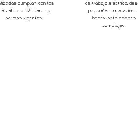
alizadas cumplan con los
de trabajo eléctrico, de
más altos estándares y
pequeñas reparacione
normas vigentes.
hasta instalaciones
complejas.