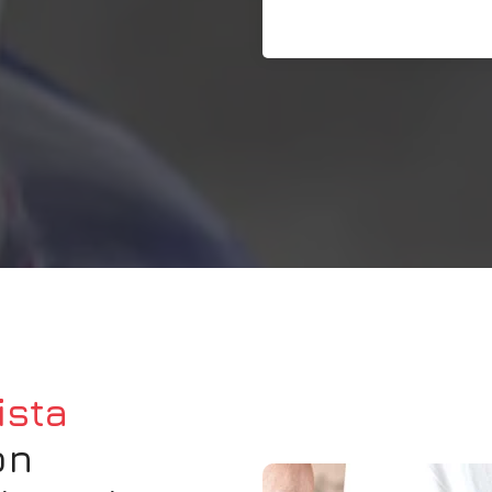
ista
on