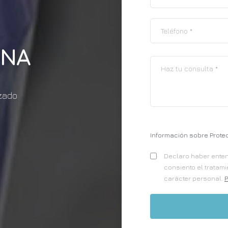
ANA
izado
Información sobre Prote
Declaro haber entend
consiento el tratam
carácter personal.
P