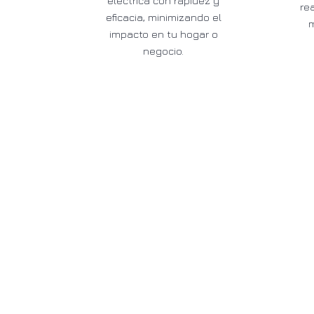
eléctrica con rapidez y
re
eficacia, minimizando el
impacto en tu hogar o
negocio.