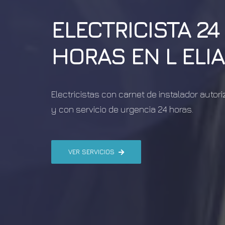
ELECTRICISTA 24
HORAS EN
L ELI
Electricistas con carnet de instalador autor
y con servicio de urgencia 24 horas.
VER SERVICIOS