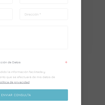
cción de Datos
ido la información facilitada y
iento que se efectuará de mis datos de
olítica de privacidad
.